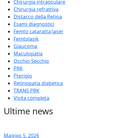
Chirurgia intraoculare
Chirurgia refrattiva
Distacco della Retina
Esami diagnostici
Femto cataratta laser
Femtolasik
Glaucoma
Maculopatia
Occhio Secchio
PRK
Pterigio
Retinopatia diabetica
TRANS PRK
Visita completa
Ultime news
Maggio
5
, 2026